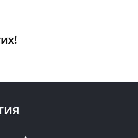
их!
тия