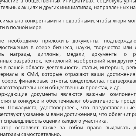
участие в общественных инициативах, социокультурны
тельных акциях и других инициативах, направленных н
ксимально конкретными и подробными, чтобы жюри мог
ги в полной мере.
ете необходимо приложить документы, подтвержд
достижения в сфере бизнеса, науки, творчества или 
ть награды, дипломы, медали, документы о ре
ных разработок, технологий, изобретений или других
 в вашей области деятельности, статьи, интервью, ре
териалы в СМИ, которые отражают ваши достижения
 сфере, финансовые отчеты, свидетельства, подтверж
благотворительных и общественных проектах, и др.
верждающие документы являются важным компонен
астия в конкурсе и обеспечивают объективность проц
ей. Пожалуйста, удостоверьтесь, что предоставленны
ветствуют указанным вами достижениям, что облегчит 
т справедливость оценки каждого участника.
затор оставляет также за собой право выдвигать 
награды самостоятельно.