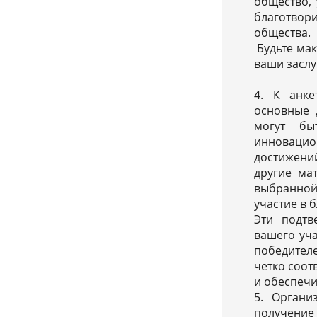
общество, 
благотвори
общества.
Будьте ма
ваши заслу
4. К анк
основные 
могут бы
инновацион
достижений
другие ма
выбранной
участие в 
Эти подт
вашего уч
победител
четко соот
и обеспечи
5. Органи
получение 