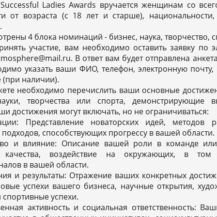
Successful Ladies Awards вручается женщинам со все
ти от возраста (c 18 лет и старше), национальности
.
отрены 4 блока номинаций - бизнес, наука, творчество, с
ринять участие, вам необходимо оставить заявку по 
tmosphere@mail.ru. В ответ вам будет отправлена анкета
димо указать ваши ФИО, телефон, электронную почту, 
 (при наличии).
нкете необходимо перечислить ваши основные достиже
науки, творчества или спорта, демонстрирующие 
аши достижения могут включать, но не ограничиваться:
ции: Представление новаторских идей, методов 
 подходов, способствующих прогрессу в вашей области.
во и влияние: Описание вашей роли в команде или
е качества, воздействие на окружающих, в том
алов в вашей области.
ия и результаты: Отражение ваших конкретных достиж
совые успехи вашего бизнеса, научные открытия, худ
 спортивные успехи.
енная активность и социальная ответственность: Ваш