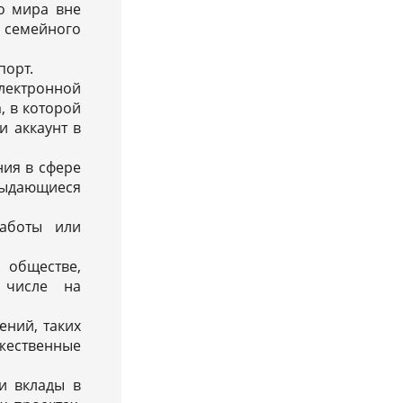
го мира вне
, семейного
порт.
электронной
, в которой
и аккаунт в
ния в сфере
выдающиеся
работы или
 обществе,
 числе на
ений, таких
ожественные
и вклады в