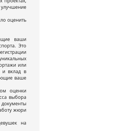
х проектах,
а улучшение
ло оценить
ающие ваши
спорта. Это
гистрации
 уникальных
портажи или
 и вклад в
дающие ваше
том оценки
есса выбора
е документы
работу жюри
девушек на