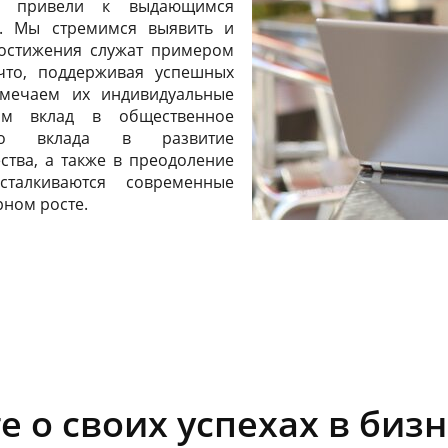
хи привели к выдающимся
х. Мы стремимся выявить и
остижения служат примером
что, поддерживая успешных
мечаем их индивидуальные
им вклад в общественное
го вклада в развитие
тва, а также в преодоление
талкиваются современные
рном росте.
 о своих успехах в бизн