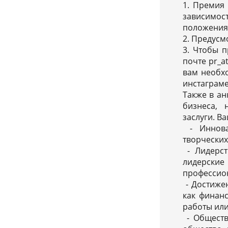
1. Премия 
зависимос
положения
2. Предусм
3. Чтобы п
почте pr_a
вам необхо
инстаграме
Также в а
бизнеса, 
заслуги. В
- Иннова
творческих
- Лидерст
лидерски
профессион
- Достижен
как финан
работы или
- Обществ